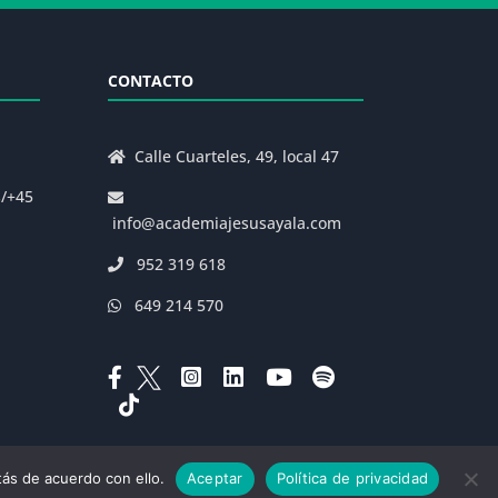
CONTACTO
Calle Cuarteles, 49, local 47
s/+45
info@academiajesusayala.com
952 319 618
649 214 570
ás de acuerdo con ello.
Aceptar
Política de privacidad
|
Decreto 625/2019