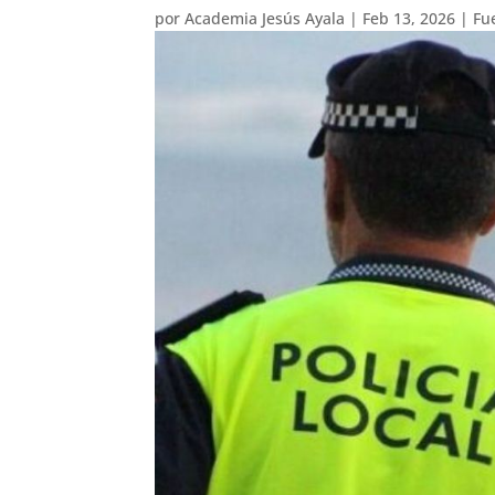
por
Academia Jesús Ayala
|
Feb 13, 2026
|
Fu