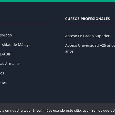
CURSOS PROFESIONALES
esorado
Acceso FP Grado Superior
ersidad de Málaga
Acceso Universidad +25 año
años
E/ADIF
zas Armadas
eos
ones
ia en nuestra web. Si continúas usando este sitio, asumiremos que est
olítica de Privacidad
|
Condiciones Generales de la Matrícula