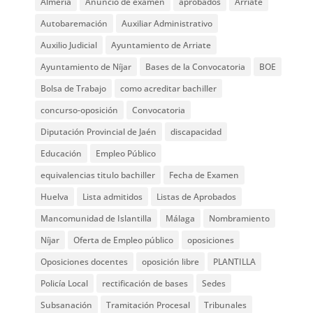
Almería
Anuncio de examen
aprobados
Arriate
Autobaremación
Auxiliar Administrativo
Auxilio Judicial
Ayuntamiento de Arriate
Ayuntamiento de Níjar
Bases de la Convocatoria
BOE
Bolsa de Trabajo
como acreditar bachiller
concurso-oposición
Convocatoria
Diputación Provincial de Jaén
discapacidad
Educación
Empleo Público
equivalencias titulo bachiller
Fecha de Examen
Huelva
Lista admitidos
Listas de Aprobados
Mancomunidad de Islantilla
Málaga
Nombramiento
Níjar
Oferta de Empleo público
oposiciones
Oposiciones docentes
oposición libre
PLANTILLA
Policía Local
rectificación de bases
Sedes
Subsanación
Tramitación Procesal
Tribunales