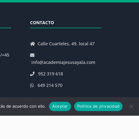
CONTACTO
Calle Cuarteles, 49, local 47
s/+45
info@academiajesusayala.com
952 319 618
649 214 570
ás de acuerdo con ello.
Aceptar
Política de privacidad
|
Decreto 625/2019