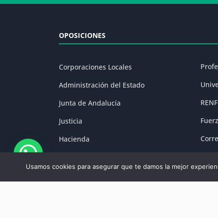
OPOSICIONES
Prof
Corporaciones Locales
Univ
Administración del Estado
RENF
Junta de Andalucía
Fuer
Justicia
Corr
Hacienda
Prisi
Fuerzas y Cuerpos de Seguridad
Usamos cookies para asegurar que te damos la mejor experienc
Aviso Legal
|
P