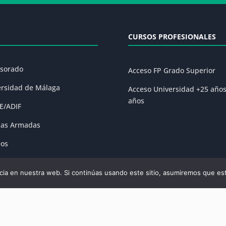
CURSOS PROFESIONALES
esorado
Acceso FP Grado Superior
ersidad de Málaga
Acceso Universidad +25 año
años
E/ADIF
zas Armadas
eos
ones
ia en nuestra web. Si continúas usando este sitio, asumiremos que est
olítica de Privacidad
|
Condiciones Generales de la Matrícula