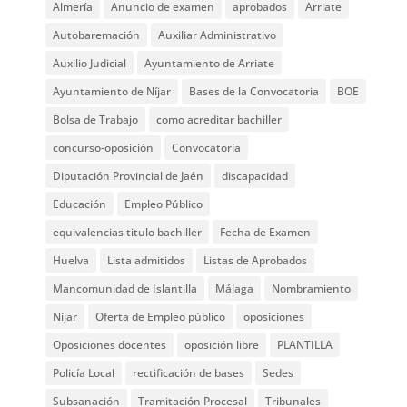
Almería
Anuncio de examen
aprobados
Arriate
Autobaremación
Auxiliar Administrativo
Auxilio Judicial
Ayuntamiento de Arriate
Ayuntamiento de Níjar
Bases de la Convocatoria
BOE
Bolsa de Trabajo
como acreditar bachiller
concurso-oposición
Convocatoria
Diputación Provincial de Jaén
discapacidad
Educación
Empleo Público
equivalencias titulo bachiller
Fecha de Examen
Huelva
Lista admitidos
Listas de Aprobados
Mancomunidad de Islantilla
Málaga
Nombramiento
Níjar
Oferta de Empleo público
oposiciones
Oposiciones docentes
oposición libre
PLANTILLA
Policía Local
rectificación de bases
Sedes
Subsanación
Tramitación Procesal
Tribunales