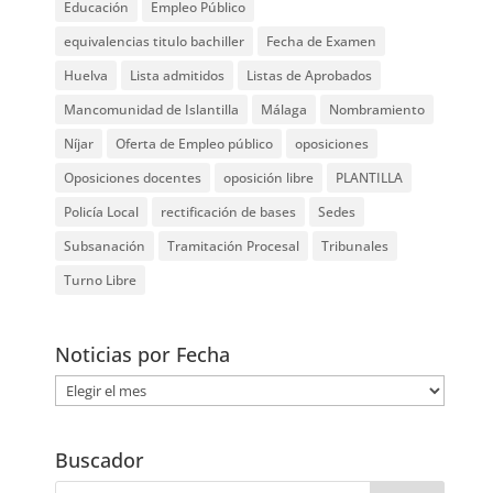
Educación
Empleo Público
equivalencias titulo bachiller
Fecha de Examen
Huelva
Lista admitidos
Listas de Aprobados
Mancomunidad de Islantilla
Málaga
Nombramiento
Níjar
Oferta de Empleo público
oposiciones
Oposiciones docentes
oposición libre
PLANTILLA
Policía Local
rectificación de bases
Sedes
Subsanación
Tramitación Procesal
Tribunales
Turno Libre
Noticias por Fecha
Noticias
por
Fecha
Buscador