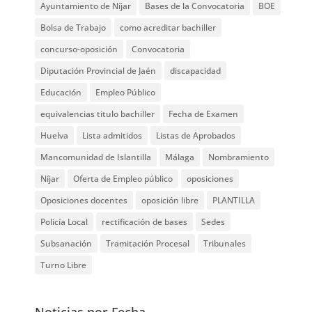
Ayuntamiento de Níjar
Bases de la Convocatoria
BOE
Bolsa de Trabajo
como acreditar bachiller
concurso-oposición
Convocatoria
Diputación Provincial de Jaén
discapacidad
Educación
Empleo Público
equivalencias titulo bachiller
Fecha de Examen
Huelva
Lista admitidos
Listas de Aprobados
Mancomunidad de Islantilla
Málaga
Nombramiento
Níjar
Oferta de Empleo público
oposiciones
Oposiciones docentes
oposición libre
PLANTILLA
Policía Local
rectificación de bases
Sedes
Subsanación
Tramitación Procesal
Tribunales
Turno Libre
Noticias por Fecha