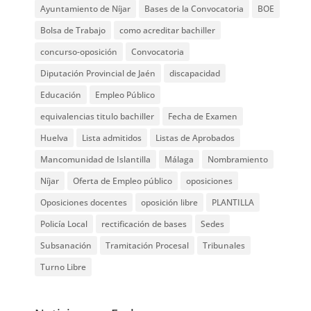
Ayuntamiento de Níjar
Bases de la Convocatoria
BOE
Bolsa de Trabajo
como acreditar bachiller
concurso-oposición
Convocatoria
Diputación Provincial de Jaén
discapacidad
Educación
Empleo Público
equivalencias titulo bachiller
Fecha de Examen
Huelva
Lista admitidos
Listas de Aprobados
Mancomunidad de Islantilla
Málaga
Nombramiento
Níjar
Oferta de Empleo público
oposiciones
Oposiciones docentes
oposición libre
PLANTILLA
Policía Local
rectificación de bases
Sedes
Subsanación
Tramitación Procesal
Tribunales
Turno Libre