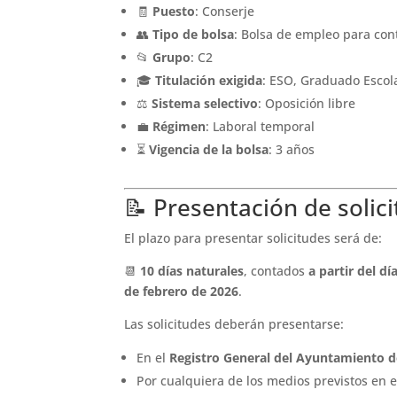
🧾
Puesto
: Conserje
👥
Tipo de bolsa
: Bolsa de empleo para con
📂
Grupo
: C2
🎓
Titulación exigida
: ESO, Graduado Escola
⚖️
Sistema selectivo
: Oposición libre
💼
Régimen
: Laboral temporal
⏳
Vigencia de la bolsa
: 3 años
📝 Presentación de solic
El plazo para presentar solicitudes será de:
📆
10 días naturales
, contados
a partir del dí
de febrero de 2026
.
Las solicitudes deberán presentarse:
En el
Registro General del Ayuntamiento d
Por cualquiera de los medios previstos en el