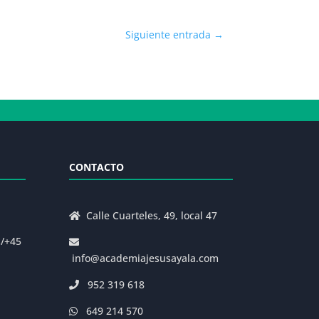
Siguiente entrada
→
CONTACTO
Calle Cuarteles, 49, local 47
s/+45
info@academiajesusayala.com
952 319 618
649 214 570