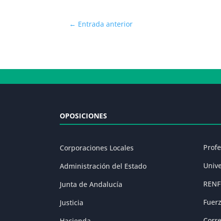
←
Entrada anterior
OPOSICIONES
Prof
Corporaciones Locales
Univ
Administración del Estado
RENF
Junta de Andalucía
Fuer
Justicia
Corr
Hacienda