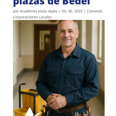
plazas de Bedel
por
Academia Jesús Ayala
|
Dic 30, 2025
|
Conserje
,
Corporaciones Locales