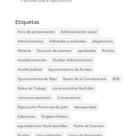
Trámites para opositores
Etiquetas
Acto de presentación
Administración Local
Administrativo
Admitidos y excluidos
alegaciones
Almería
Anuncio de examen
aprobados
Arriate
Autobaremación
Auxiliar Administrativo
Auxilio Judicial
Ayuntamiento de Arriate
Ayuntamiento de Níjar
Bases de la Convocatoria
BOE
Bolsa de Trabajo
como acreditar bachiller
concurso-oposición
Convocatoria
Diputación Provincial de Jaén
discapacidad
Educación
Empleo Público
equivalencias titulo bachiller
Fecha de Examen
Huelva
Lista admitidos
Listas de Aprobados