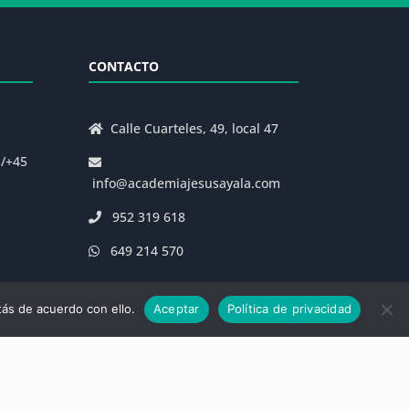
CONTACTO
Calle Cuarteles, 49, local 47
s/+45
info@academiajesusayala.com
952 319 618
649 214 570
ás de acuerdo con ello.
Aceptar
Política de privacidad
|
Decreto 625/2019