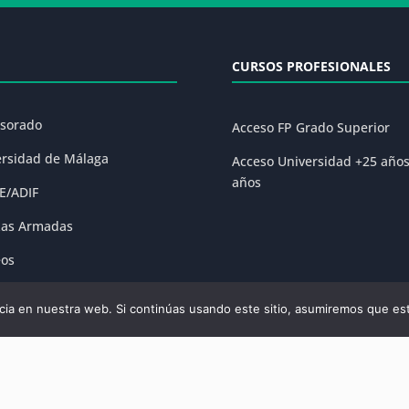
CURSOS PROFESIONALES
esorado
Acceso FP Grado Superior
ersidad de Málaga
Acceso Universidad +25 año
años
E/ADIF
zas Armadas
eos
ones
ia en nuestra web. Si continúas usando este sitio, asumiremos que est
olítica de Privacidad
|
Condiciones Generales de la Matrícula