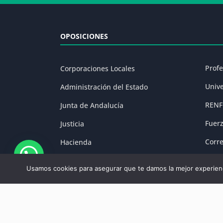
OPOSICIONES
Prof
Corporaciones Locales
Univ
Administración del Estado
RENF
Junta de Andalucía
Fuer
Justicia
Corr
Hacienda
Prisi
Fuerzas y Cuerpos de Seguridad
Usamos cookies para asegurar que te damos la mejor experienc
Aviso Legal
|
P