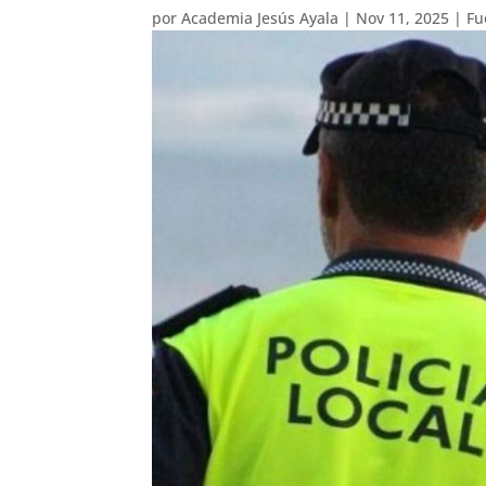
por
Academia Jesús Ayala
|
Nov 11, 2025
|
Fu