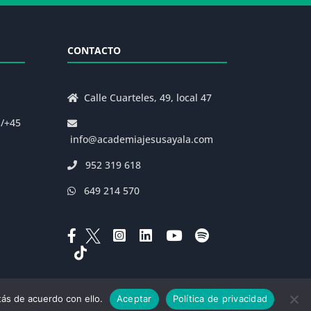
CONTACTO
Calle Cuarteles, 49, local 47
s/+45
info@academiajesusayala.com
952 319 618
649 214 570
ás de acuerdo con ello.
Aceptar
Política de privacidad
|
Decreto 625/2019