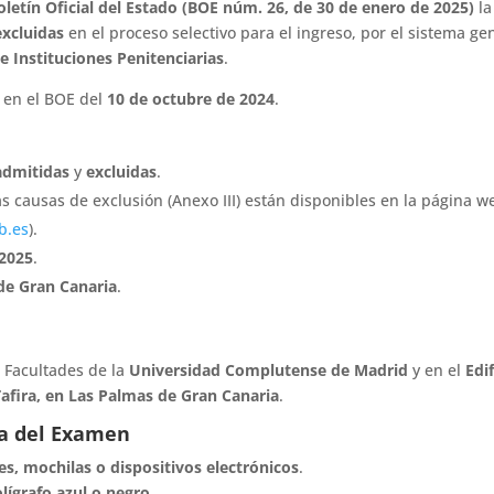
oletín Oficial del Estado (BOE núm. 26, de 30 de enero de 2025)
la
excluidas
en el proceso selectivo para el ingreso, por el sistema ge
 Instituciones Penitenciarias
.
 en el BOE del
10 de octubre de 2024
.
 admitidas
y
excluidas
.
 las causas de exclusión (Anexo III) están disponibles en la página w
b.es
).
 2025
.
de Gran Canaria
.
 Facultades de la
Universidad Complutense de Madrid
y en el
Edif
Tafira, en Las Palmas de Gran Canaria
.
a del Examen
tes, mochilas o dispositivos electrónicos
.
lígrafo azul o negro
.