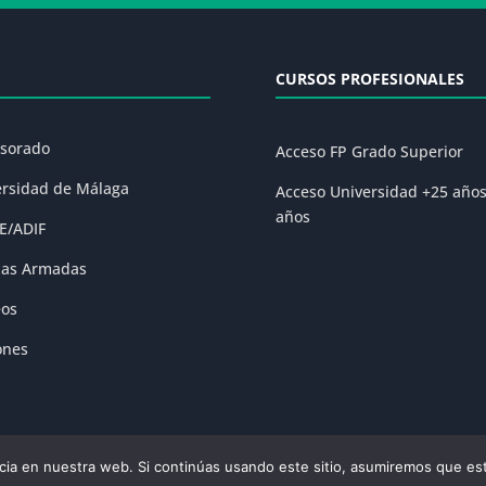
CURSOS PROFESIONALES
esorado
Acceso FP Grado Superior
ersidad de Málaga
Acceso Universidad +25 año
años
E/ADIF
zas Armadas
eos
ones
ia en nuestra web. Si continúas usando este sitio, asumiremos que est
olítica de Privacidad
|
Condiciones Generales de la Matrícula