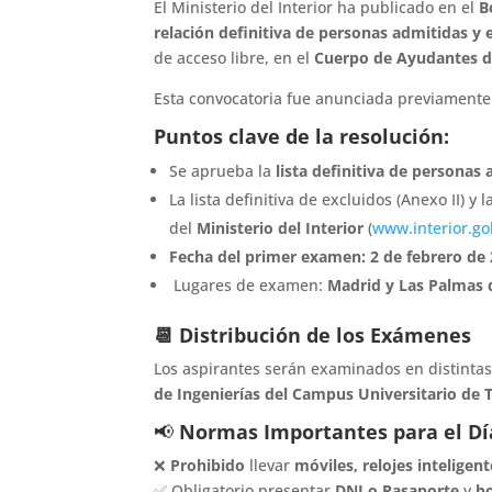
El Ministerio del Interior ha publicado en el
B
relación definitiva de personas admitidas y 
de acceso libre, en el
Cuerpo de Ayudantes de
Esta convocatoria fue anunciada previamente
Puntos clave de la resolución:
Se aprueba la
lista definitiva de personas
La lista definitiva de excluidos (Anexo II) y
del
Ministerio del Interior
(
www.interior.go
Fecha del primer examen:
2 de febrero de
Lugares de examen:
Madrid y Las Palmas 
📆 Distribución de los Exámenes
Los aspirantes serán examinados en distintas
de Ingenierías del Campus Universitario de 
📢
Normas Importantes para el Dí
❌
Prohibido
llevar
móviles, relojes inteligen
✅ Obligatorio presentar
DNI o Pasaporte
y
bo