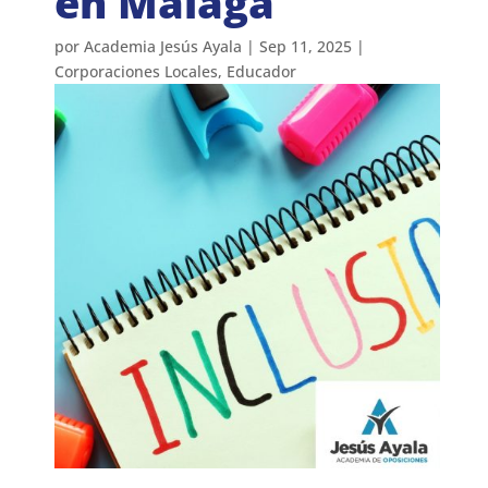
en Málaga
por
Academia Jesús Ayala
|
Sep 11, 2025
|
Corporaciones Locales
,
Educador