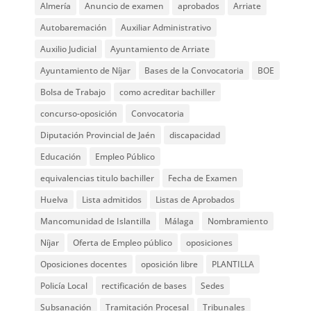
Almería
Anuncio de examen
aprobados
Arriate
Autobaremación
Auxiliar Administrativo
Auxilio Judicial
Ayuntamiento de Arriate
Ayuntamiento de Níjar
Bases de la Convocatoria
BOE
Bolsa de Trabajo
como acreditar bachiller
concurso-oposición
Convocatoria
Diputación Provincial de Jaén
discapacidad
Educación
Empleo Público
equivalencias titulo bachiller
Fecha de Examen
Huelva
Lista admitidos
Listas de Aprobados
Mancomunidad de Islantilla
Málaga
Nombramiento
Níjar
Oferta de Empleo público
oposiciones
Oposiciones docentes
oposición libre
PLANTILLA
Policía Local
rectificación de bases
Sedes
Subsanación
Tramitación Procesal
Tribunales