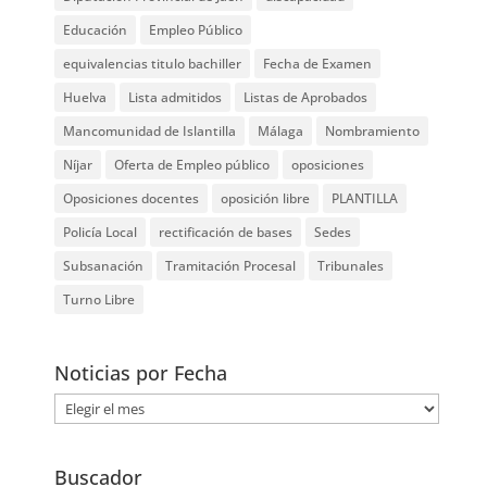
Educación
Empleo Público
equivalencias titulo bachiller
Fecha de Examen
Huelva
Lista admitidos
Listas de Aprobados
Mancomunidad de Islantilla
Málaga
Nombramiento
Níjar
Oferta de Empleo público
oposiciones
Oposiciones docentes
oposición libre
PLANTILLA
Policía Local
rectificación de bases
Sedes
Subsanación
Tramitación Procesal
Tribunales
Turno Libre
Noticias por Fecha
Noticias
por
Fecha
Buscador