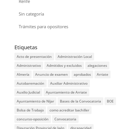
Renfe
Sin categoría
Trámites para opositores
Etiquetas
Acto de presentación
Administración Local
Administrativo
Admitidos y excluidos
alegaciones
Almería
Anuncio de examen
aprobados
Arriate
Autobaremación
Auxiliar Administrativo
Auxilio Judicial
Ayuntamiento de Arriate
Ayuntamiento de Níjar
Bases de la Convocatoria
BOE
Bolsa de Trabajo
como acreditar bachiller
concurso-oposición
Convocatoria
Diputación Provincial de Jaén
discapacidad