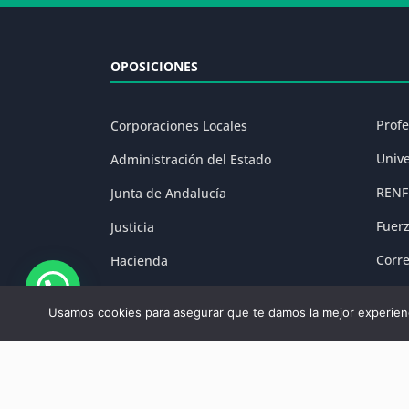
OPOSICIONES
Prof
Corporaciones Locales
Univ
Administración del Estado
RENF
Junta de Andalucía
Fuer
Justicia
Corr
Hacienda
Prisi
Fuerzas y Cuerpos de Seguridad
Usamos cookies para asegurar que te damos la mejor experienc
Aviso Legal
|
P