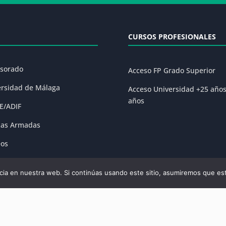
CURSOS PROFESIONALES
esorado
Acceso FP Grado Superior
ersidad de Málaga
Acceso Universidad +25 año
años
E/ADIF
zas Armadas
eos
ones
ia en nuestra web. Si continúas usando este sitio, asumiremos que est
olítica de Privacidad
|
Condiciones Generales de la Matrícula