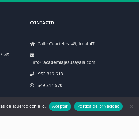
CONTACTO
Calle Cuarteles, 49, local 47
s/+45
info@academiajesusayala.com
952 319 618
649 214 570
ás de acuerdo con ello.
Aceptar
Política de privacidad
|
Decreto 625/2019