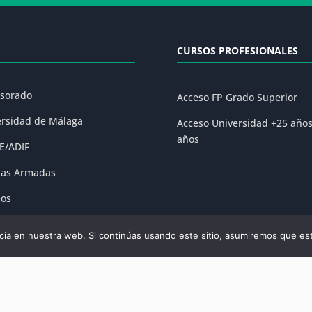
CURSOS PROFESIONALES
esorado
Acceso FP Grado Superior
ersidad de Málaga
Acceso Universidad +25 año
años
E/ADIF
zas Armadas
eos
ones
ia en nuestra web. Si continúas usando este sitio, asumiremos que est
olítica de Privacidad
|
Condiciones Generales de la Matrícula