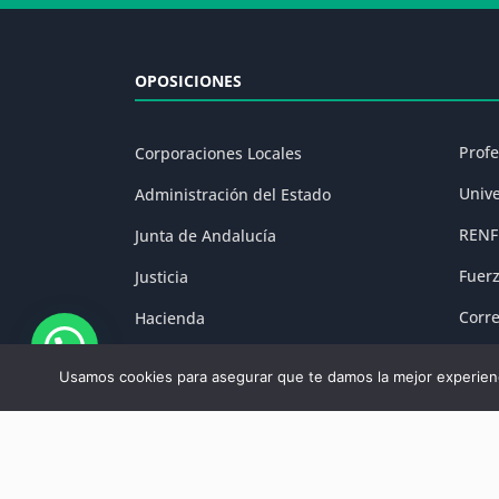
OPOSICIONES
Prof
Corporaciones Locales
Univ
Administración del Estado
RENF
Junta de Andalucía
Fuer
Justicia
Corr
Hacienda
Prisi
Fuerzas y Cuerpos de Seguridad
Usamos cookies para asegurar que te damos la mejor experienc
Aviso Legal
|
P