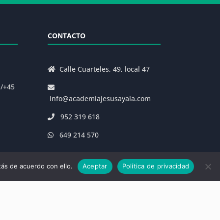
CONTACTO
Calle Cuarteles, 49, local 47
s/+45
info@academiajesusayala.com
952 319 618
649 214 570
ás de acuerdo con ello.
Aceptar
Política de privacidad
|
Decreto 625/2019