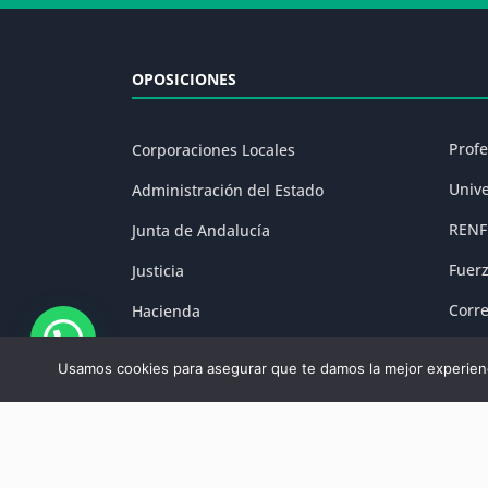
OPOSICIONES
Prof
Corporaciones Locales
Univ
Administración del Estado
RENF
Junta de Andalucía
Fuer
Justicia
Corr
Hacienda
Prisi
Fuerzas y Cuerpos de Seguridad
Usamos cookies para asegurar que te damos la mejor experienc
Aviso Legal
|
P