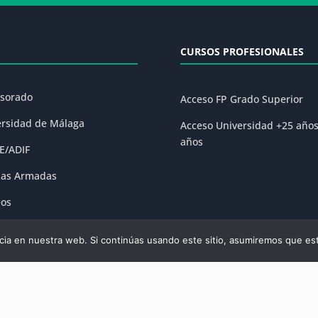
CURSOS PROFESIONALES
esorado
Acceso FP Grado Superior
ersidad de Málaga
Acceso Universidad +25 año
años
E/ADIF
zas Armadas
eos
ones
ia en nuestra web. Si continúas usando este sitio, asumiremos que est
olítica de Privacidad
|
Condiciones Generales de la Matrícula