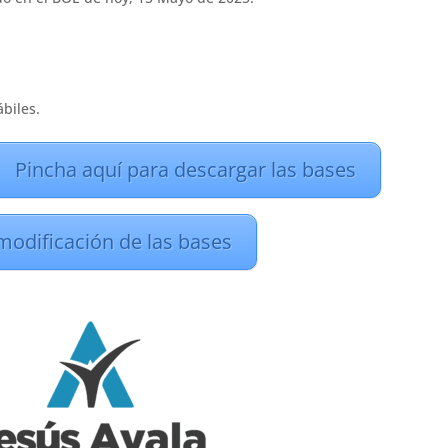
biles.
Pincha aquí para descargar las bases
modificación de las bases