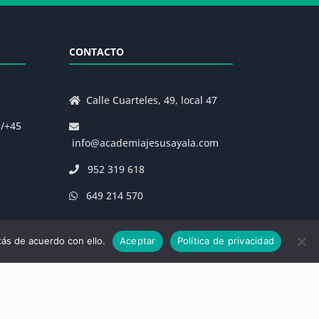
CONTACTO
Calle Cuarteles, 49, local 47
s/+45
info@academiajesusayala.com
952 319 618
649 214 570
ás de acuerdo con ello.
Aceptar
Política de privacidad
|
Decreto 625/2019