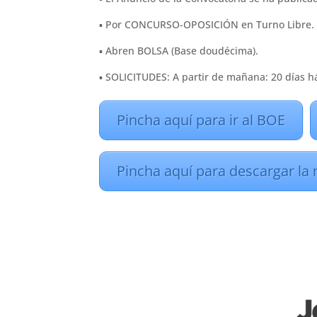
▪︎ Por CONCURSO-OPOSICIÓN en Turno Libre.
▪︎ Abren BOLSA (Base doudécima).
▪︎ SOLICITUDES: A partir de mañana: 20 días há
Pincha aquí para ir al BOE
Pincha aquí para descargar la 