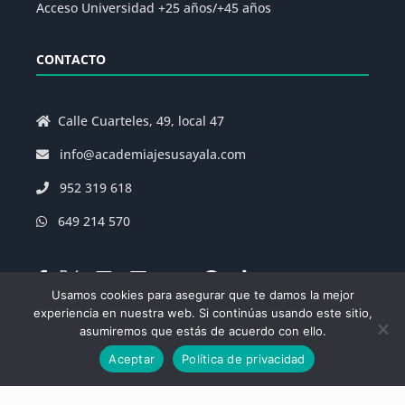
Acceso Universidad +25 años/+45 años
CONTACTO
Calle Cuarteles, 49, local 47
info@academiajesusayala.com
952 319 618
649 214 570
Usamos cookies para asegurar que te damos la mejor
experiencia en nuestra web. Si continúas usando este sitio,
asumiremos que estás de acuerdo con ello.
Aviso Legal
|
Política de Privacidad
|
Aceptar
Política de privacidad
Condiciones Generales de la Matrícula
|
Decreto
625/2019