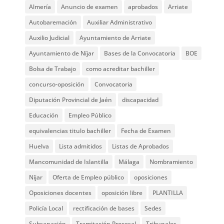
Almería
Anuncio de examen
aprobados
Arriate
Autobaremación
Auxiliar Administrativo
Auxilio Judicial
Ayuntamiento de Arriate
Ayuntamiento de Níjar
Bases de la Convocatoria
BOE
Bolsa de Trabajo
como acreditar bachiller
concurso-oposición
Convocatoria
Diputación Provincial de Jaén
discapacidad
Educación
Empleo Público
equivalencias titulo bachiller
Fecha de Examen
Huelva
Lista admitidos
Listas de Aprobados
Mancomunidad de Islantilla
Málaga
Nombramiento
Níjar
Oferta de Empleo público
oposiciones
Oposiciones docentes
oposición libre
PLANTILLA
Policía Local
rectificación de bases
Sedes
Subsanación
Tramitación Procesal
Tribunales