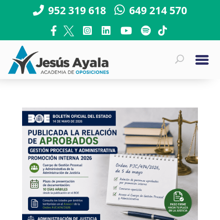
952 319 618
649 214 570