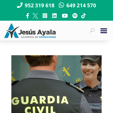
952 319 618
649 214 570